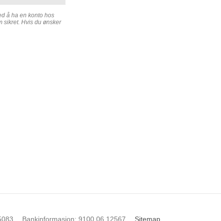
Ved å ha en konto hos
m sikret. Hvis du ønsker
5083
Bankinformasjon
:
9100.06.12567
Sitemap