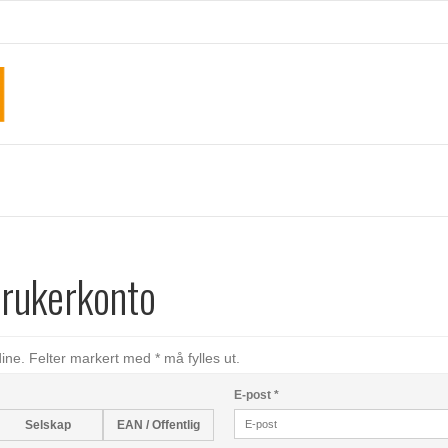
brukerkonto
ne. Felter markert med * må fylles ut.
E-post
*
Selskap
EAN / Offentlig