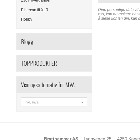
230V overganger
Dine personlige data vil
Ethercon til XLR
oss, kan du raskere besti
å slette konten din, kan 
Hobby
Blogg
TOPPRODUKTER
Visningsalternativ for MVA
Bratthammer AS
Lyngvegen 25
4250 Koper