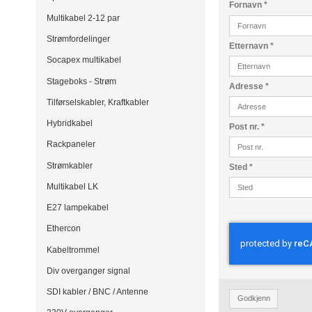
Fornavn
*
Multikabel 2-12 par
Strømfordelinger
Etternavn
*
Socapex multikabel
Stageboks - Strøm
Adresse
*
Tilførselskabler, Kraftkabler
Hybridkabel
Post nr.
*
Rackpaneler
Strømkabler
Sted
*
Multikabel LK
E27 lampekabel
Ethercon
Kabeltrommel
Div overganger signal
SDI kabler / BNC / Antenne
Godkjenn