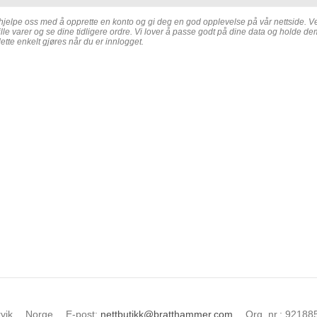
 hjelpe oss med å opprette en konto og gi deg en god opplevelse på vår nettside. 
lle varer og se dine tidligere ordre. Vi lover å passe godt på dine data og holde de
dette enkelt gjøres når du er innlogget.
vik
Norge
E-post
:
nettbutikk@bratthammer.com
Org. nr.
:
92188