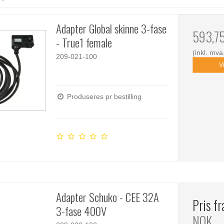
Adapter Global skinne 3-fase
593,7
- True1 female
(inkl. mva
209-021-100
V
Produseres pr bestilling
Adapter Schuko - CEE 32A
Pris f
3-fase 400V
NOK