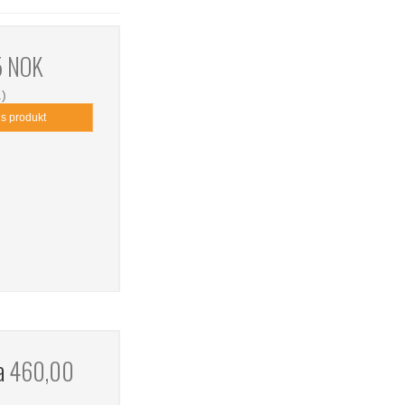
5 NOK
.)
is produkt
ra
460,00