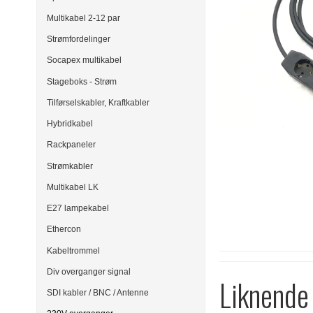
Multikabel 2-12 par
Strømfordelinger
Socapex multikabel
Stageboks - Strøm
Tilførselskabler, Kraftkabler
Hybridkabel
Rackpaneler
Strømkabler
Multikabel LK
E27 lampekabel
Ethercon
Kabeltrommel
Div overganger signal
Liknende
SDI kabler / BNC / Antenne