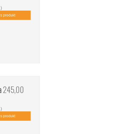
.)
is produkt
ra
245,00
.)
is produkt