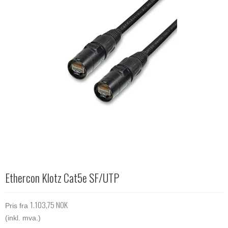
Ethercon Klotz Cat5e SF/UTP
1.103,75 NOK
Pris fra
(inkl. mva.)