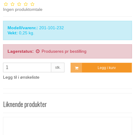
Ingen produktomtale
Modell/varenr.:
201-101-232
Vekt:
0,25
kg.
Lagerstatus:
Produseres pr bestilling
stk.
Legg i kurv
Legg til i ønskeliste
Liknende produkter