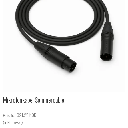
Mikrofonkabel Sommercable
321,25 NOK
Pris fra
(inkl. mva.)