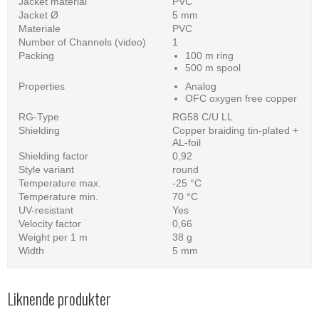
Jacket material
PVC
Jacket Ø
5 mm
Materiale
PVC
Number of Channels (video)
1
Packing
100 m ring
500 m spool
Properties
Analog
OFC oxygen free copper
RG-Type
RG58 C/U LL
Shielding
Copper braiding tin-plated +
AL-foil
Shielding factor
0,92
Style variant
round
Temperature max.
-25 °C
Temperature min.
70 °C
UV-resistant
Yes
Velocity factor
0,66
Weight per 1 m
38 g
Width
5 mm
Liknende produkter