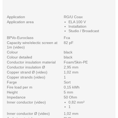
Application
RG/U Coax
Application area
ELA 100 V
Installation
Studio / Broadcast
BPVo-Euroclass
Fca
Capacity wire/electic screen at
82 pF
1m (video)
Colour
black
Colour detailed
black
Conductor insulation material
Foam/Skin-PE
Conductor insulation Ø
2,95 mm
Copper strand Ø (video)
1,02 mm
Copper strands (video)
1
Farge
Sort
Fire load per m
0,15 kWh
Height
5 mm
Impedance
50 Ohm
Inner conductor (video)
0,82 mm²
1
Inner conductor Ø (video)
1,02 mm