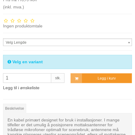
(inkl. mva.)
Ingen produktomtale
Velg Lengde
Velg en variant
stk.
Legg i kurv
Legg til i ønskeliste
Beskrivelse
En kabel primært designet for bruk i installasjoner. I mange
tilfeller er det umulig å posisjonere mottaksantenner for
trådløse mikrofoner optimalt for scenebruk; antennene må
kanskje plasseres utenfor sceneområdet, ellers vil mottakerne