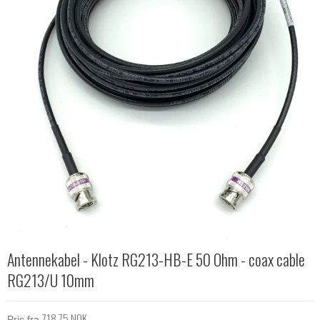
Antennekabel - Klotz RG213-HB-E 50 Ohm - coax cable
RG213/U 10mm
718,75 NOK
Pris fra