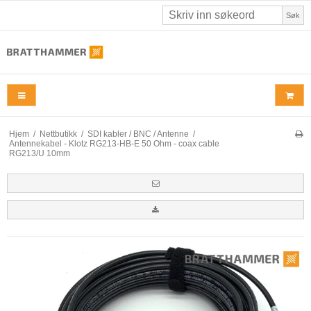
Søk
Hjem
/
Nettbutikk
/
SDI kabler / BNC / Antenne
/
Antennekabel - Klotz RG213-HB-E 50 Ohm - coax cable
RG213/U 10mm