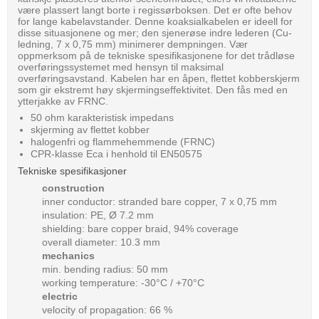
være plassert langt borte i regissørboksen. Det er ofte behov
for lange kabelavstander. Denne koaksialkabelen er ideell for
disse situasjonene og mer; den sjenerøse indre lederen (Cu-
ledning, 7 x 0,75 mm) minimerer dempningen. Vær
oppmerksom på de tekniske spesifikasjonene for det trådløse
overføringssystemet med hensyn til maksimal
overføringsavstand. Kabelen har en åpen, flettet kobberskjerm
som gir ekstremt høy skjermingseffektivitet. Den fås med en
ytterjakke av FRNC.
50 ohm karakteristisk impedans
skjerming av flettet kobber
halogenfri og flammehemmende (FRNC)
CPR-klasse Eca i henhold til EN50575
Tekniske spesifikasjoner
construction
inner conductor: stranded bare copper, 7 x 0,75 mm
insulation: PE, Ø 7.2 mm
shielding: bare copper braid, 94% coverage
overall diameter: 10.3 mm
mechanics
min. bending radius: 50 mm
working temperature: -30°C / +70°C
electric
velocity of propagation: 66 %