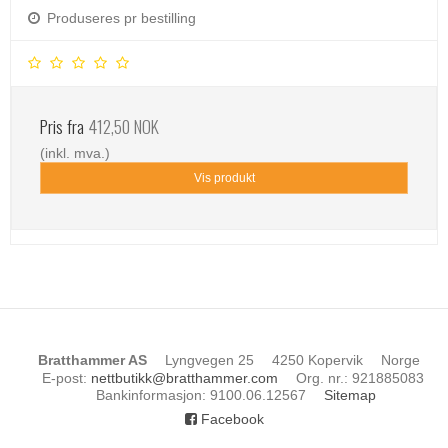
Produseres pr bestilling
Pris fra
412,50 NOK
(inkl. mva.)
Vis produkt
Bratthammer AS
Lyngvegen 25
4250 Kopervik
Norge
E-post
:
nettbutikk@bratthammer.com
Org. nr.
:
921885083
Bankinformasjon
:
9100.06.12567
Sitemap
Facebook